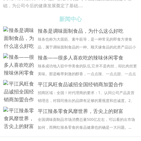
础，
为公司今后的健康发展奠定了基础
....
新闻中心
辣条是调味面制食品，为什么这么好吃
辣条也称为大面筋、素牛筋等，是一种常见的即食方便食
品，属于调味面制食品的一种。顺天缘食品的此类产品以小
麦粉或其他谷物粉类为主要原料，添加食盐、食品添加剂、
辣条——很多人喜欢吃的辣味休闲零食
香辛料及其它适量的辅料，经配料、挤压、蒸煮、成...
辣条成功地入驻中华美食的队伍,它并不是肉丝，却比肉丝更
美味。那是略带刺激的醇香，一点点辣、一点点甜、一点点
咸，一点点香，散发出诱人的气味，咬一口，劲道十足，辣
平江风旺食品诚招全国经销商加盟合作
条汁流入口中，那浓香按摩你嘴中的每一个角落...
招商区域：全国！对代理商的要求：1、认同公司产品及营
销理念，对我司推出的品牌有足够的重视度和忠诚度。2、
有强烈的合作意愿，具有同我公司共同进步，能够把公司产
平江辣条零食风靡世界，舌尖上的财富
品作为主营品牌经营。3、有完整的分销网络、具...
全国调味面制品市场消费总量500亿左右，可以看的出市场
如何，而网红辣条零食的食品健康也的确是一大问题。...