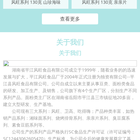
风旺系列 130克 山珍海味
风旺系列 130克 亲亲片
查看更多
关于我们
关于我们
湖南省平江风旺食品有限公司成立于1999年，随着业务的的迅速
发展与扩大，平江风旺食品厂于2004年正式注册为独资有限公司--平
江县风旺食品有限公司。公司自成立以来主要从事豆类、面粉类食品
的研发、加工生产、及销售，公司旗下有4个生产厂区，分别生产不同
系列产品。面粉类主厂区在湖南省岳阳市平江县三市镇征地20多亩，
建立大型研发、生产基地。
公司现有三大系列：风旺、卫高、吃得嗨；产品种类丰富，如热
销产品系列：湘味面系列、烧烤排骨系列、亲亲片系列、臭豆腐系
列、素食豆筋系列等。
公司生产的系列产品严格执行SC食品生产许可证（许可证编号：
SC12443062605470）生产标准，为公司今后的健康发展奠定了基