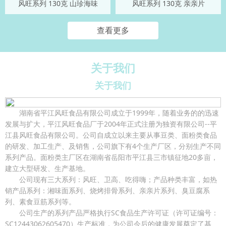
风旺系列 130克 山珍海味
风旺系列 130克 亲亲片
查看更多
关于我们
关于我们
湖南省平江风旺食品有限公司成立于1999年，随着业务的的迅速
发展与扩大，平江风旺食品厂于2004年正式注册为独资有限公司--平
江县风旺食品有限公司。公司自成立以来主要从事豆类、面粉类食品
的研发、加工生产、及销售，公司旗下有4个生产厂区，分别生产不同
系列产品。面粉类主厂区在湖南省岳阳市平江县三市镇征地20多亩，
建立大型研发、生产基地。
公司现有三大系列：风旺、卫高、吃得嗨；产品种类丰富，如热
销产品系列：湘味面系列、烧烤排骨系列、亲亲片系列、臭豆腐系
列、素食豆筋系列等。
公司生产的系列产品严格执行SC食品生产许可证（许可证编号：
SC12443062605470）生产标准，为公司今后的健康发展奠定了基