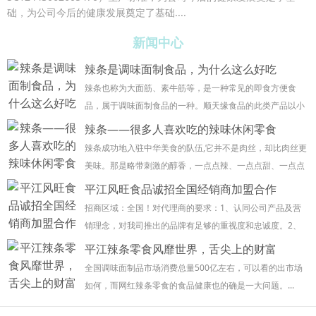
础，
为公司今后的健康发展奠定了基础
....
新闻中心
辣条是调味面制食品，为什么这么好吃
辣条也称为大面筋、素牛筋等，是一种常见的即食方便食
品，属于调味面制食品的一种。顺天缘食品的此类产品以小
麦粉或其他谷物粉类为主要原料，添加食盐、食品添加剂、
辣条——很多人喜欢吃的辣味休闲零食
香辛料及其它适量的辅料，经配料、挤压、蒸煮、成...
辣条成功地入驻中华美食的队伍,它并不是肉丝，却比肉丝更
美味。那是略带刺激的醇香，一点点辣、一点点甜、一点点
咸，一点点香，散发出诱人的气味，咬一口，劲道十足，辣
平江风旺食品诚招全国经销商加盟合作
条汁流入口中，那浓香按摩你嘴中的每一个角落...
招商区域：全国！对代理商的要求：1、认同公司产品及营
销理念，对我司推出的品牌有足够的重视度和忠诚度。2、
有强烈的合作意愿，具有同我公司共同进步，能够把公司产
平江辣条零食风靡世界，舌尖上的财富
品作为主营品牌经营。3、有完整的分销网络、具...
全国调味面制品市场消费总量500亿左右，可以看的出市场
如何，而网红辣条零食的食品健康也的确是一大问题。...